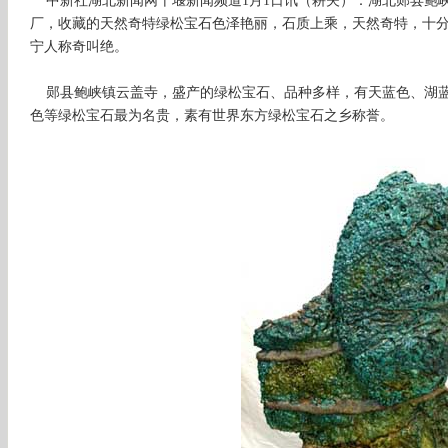
中新社湖北新闻网十堰新闻频道1月1日讯（耕夫）：湖北郧县鲍
厂，收藏的天然奇特绿松宝石色泽艳丽，石质上乘，天然奇特，十
宁人称奇叫绝。
郧县鲍峡镇云盖寺，盛产的绿松宝石、品种多样，有天蓝色、湖蓝
色等绿松宝石最为名贵，素有世界东方绿松宝石之乡称誉。