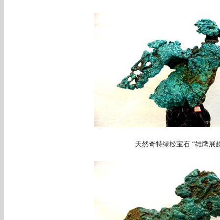
天然奇特绿松宝石 “雄鹰展趐